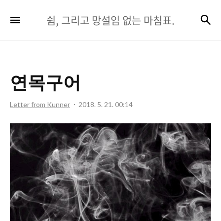
쉼,
검
메뉴
쉼, 그리고 망설임 없는 마침표.
그
리
고
연목구어
망
설
Letter from Kunner
2018. 5. 21. 00:14
임
없
는
마
침
표.