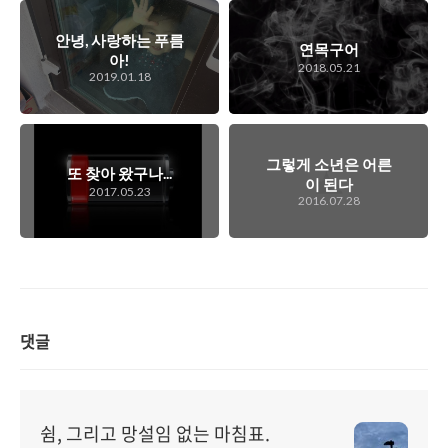
안녕, 사랑하는 푸름
연목구어
아!
2018.05.21
2019.01.18
그렇게 소년은 어른
또 찾아 왔구나...
이 된다
2017.05.23
2016.07.28
댓글
쉼, 그리고 망설임 없는 마침표.