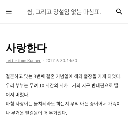
쉼,
검
메뉴
쉼, 그리고 망설임 없는 마침표.
그
리
고
사랑한다
망
설
Letter from Kunner
2017. 6. 30. 14:50
임
결혼하고 맞는 3번째 결혼 기념일에 해외 출장을 가게 되었다.
없
우리 부부는 무려 10 시간의 시차 - 거의 지구 반대편으로 떨
는
어져 버렸다.
마
마침 사랑이는 돌치레라도 하는지 무척 아픈 중이어서 가뜩이
침
나 무거운 발걸음이 더 무거웠다.
표.