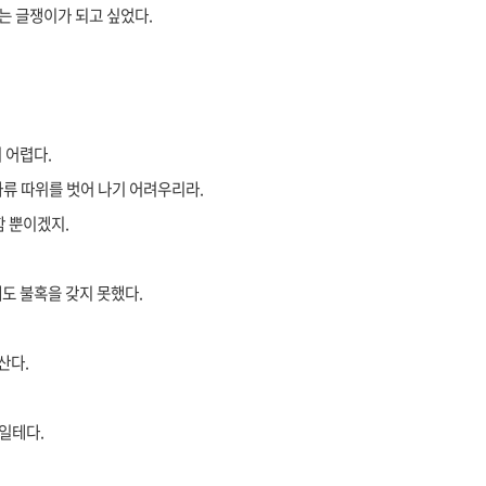
먹는 글쟁이가 되고 싶었다.
침
표.
 어렵다.
 아류 따위를 벗어 나기 어려우리라.
함 뿐이겠지.
도 불혹을 갖지 못했다.
산다.
나일테다.