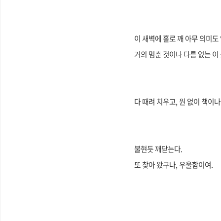
이 새벽에 홀로 깨 아무 의미도 
거의 멈춘 것이나 다름 없는 이
다 때려 치우고, 원 없이 책이나
불현듯 깨닫는다.
또 찾아 왔구나, 우울함이여.