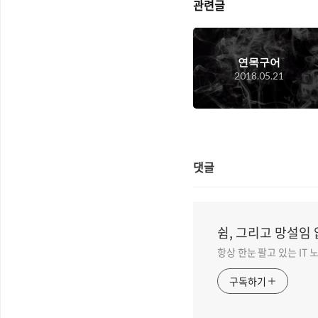
관련글
연목구어
2018.05.21
댓글
쉼, 그리고 망설임 
항상 한눈 팔고 있는 IT
구독하기