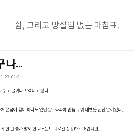
쉼,
쉼, 그리고 망설임 없는 마침표.
그
리
고
나...
망
5. 23. 01:34
설
임
 읽고 글이나 끄적대고 싶다.."
없
습해
온몸에 힘이 하나도 없던 날 - 쇼파에 반쯤 누워 내뱉듯 던진 말이었다.
는
마
 한 편 쓸까 말까 한 요즈음의 나로선 상상하기 어렵지만..