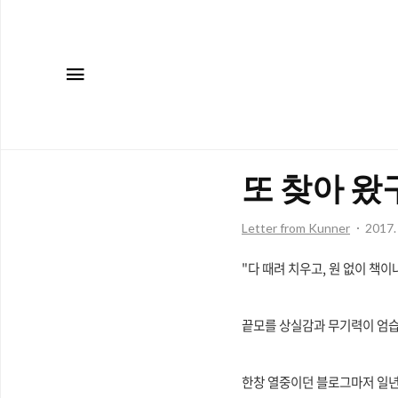
메뉴
또 찾아 왔구
Letter from Kunner
2017. 
"다 때려 치우고,
원 없이 책이나
끝모를 상실감과 무기력이 엄
한창 열중이던 블로그마저 일년에