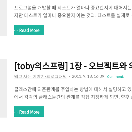
침
프로그램을 개발할 때 테스트가 얼마나 중요한지에 대해서는 
지만 테스트가 얼마나 중요한지 아는 것과, 테스트를 실제로
표.
이가 있다. 프로젝트를 진행할 때 당장 코드 써내려가기만도
면밀하게 하기가 여간 어렵지 않기 때문이다. 통상적으로 
Read More
하면 WEB UI위에 올려 놓고 하는 경우가 많다. 하지만 이
테스트로는 매우 부적절하다. 프로그램이 오류가 났을 때 이
듈의 문제인지, 브라우저의 문제인지, 서버의 문제인지 기타
가 쉽지 않기 때문이다. 따라서 작성코드에 대한 단위테스트는 
[toby의스프링] 1장 - 오브젝트와
능한 자바 클래스 자체에서 수행해야..
먹고 사는 이야기/프로그래밍
2011. 9. 18. 16:39
Comment:
클래스간에 의존관계를 주입하는 방법에 대해서 설명하고 있
에서 각각의 클래스들간의 관계를 직접 지정하게 되면, 향후
어날 때 마다 관련된 모든 코드를 손봐야 한다. 이는 소프트
낮은 결합도를 고려해야 한다는 원칙에 위배된다. 따라서 클래
Read More
IoC(Inversion of Control)과 DI(Dependency Injec
뭐 이 정도는 그리 대단한 내용이 아니다. 스프링 아니어도 기