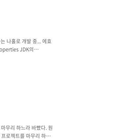
프링을 쓰면 이런 작업들을
. 거기에 더해, 싱글톤 레
 나홀로 개발 중... 에효
perties JDK의
 할 수 있는데.. c:\>
당 언어의 OS 에서 해야 한
에서 해야 제대로 된 아스
렇게 처리. 이때 web-
ng 언어파일명 내 참.. 이걸 몰라
마무리 하느라 바빴다. 원
에 프로젝트를 마무리 하는