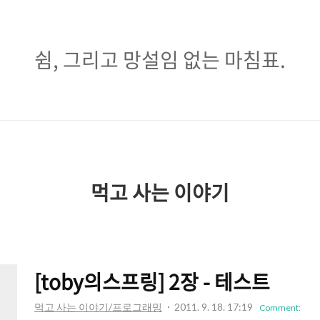
쉼,
쉼, 그리고 망설임 없는 마침표.
그
리
고
망
설
먹고 사는 이야기
임
없
는
[toby의스프링] 2장 - 테스트
마
먹고 사는 이야기/프로그래밍
2011. 9. 18. 17:19
Comment: