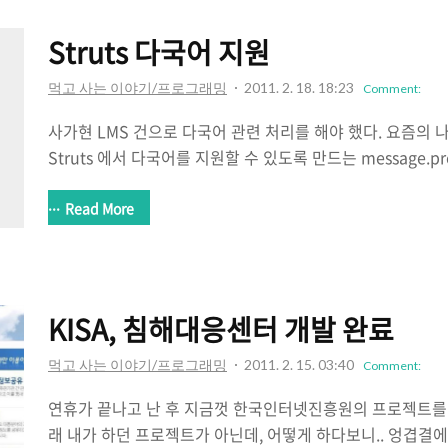
던 일이기도 하다.(xml이나 배열등의 노가다로) 하지만 스
하나하나 수동으로 하는 대신, 스프링의 특정 기술을 쓰면 된다
Struts 다국어 지원
지스..
먹고 사는 이야기/프로그래밍
2011. 2. 18. 18:23
Comment:
사가현 LMS 건으로 다국어 관련 처리를 해야 했다. 요즘의 나는
Struts 에서 다국어를 지원할 수 있도록 만드는 message.pro
native2ascii.exe 를 이용해 간단히 글자를 유니코드로 컨버팅
native2ascii.exe 원본글자파일명 생성대상파일명 일단 해
Read More
다는게 포인트다. 일어를 지원하기 위해서는 반드시 일어 OS
키코드가 생긴다. 다른 방법이 있을지도 모르겠으나.. 일단은 이
inf 설정은 다음과 같다. Current language setting la
서 대체 얼마나 삽질을 했던지...
KISA, 침해대응센터 개발 완료
먹고 사는 이야기/프로그래밍
2011. 2. 15. 03:40
Comment:
연휴가 끝나고 난 후 지금껏 한국인터넷진흥원의 프로젝트를 
래 내가 하던 프로젝트가 아닌데, 어떻게 하다보니.. 엉겹결