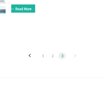
일이 내 손에 들어왔지. 남이 하던 프로젝트, 그것도 끝물에,
덜컥 투입된 덕분에 버벅임과 삽질의 연속이었지만.. 어떻든
Read More
다. 새벽 3시가 넘었다. 원래 내일 오전까지 일을 마치면 되니
데.. 막상 내일 오전이 되면 맘급하고 할 것 같아 밤 늦게까지
이렇게 밤샘을 했으니 내일은 좀 늦게 일어나도 되겠지. 잘했
정리 후 납품, 끝~ ^_^ 이렇게 얼마 안 남은거 다 하고 가면 오
참 ..
이
다
1
2
3
전
음