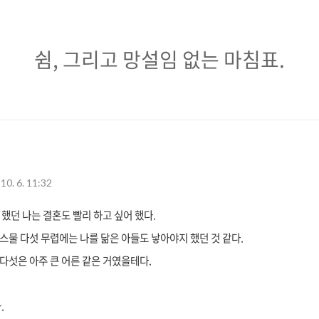
쉼,
쉼, 그리고 망설임 없는 마침표.
그
리
고
망
10. 6. 11:32
설
임
 했던 나는 결혼도 빨리 하고 싶어 했다.
 스물 다섯 무렵에는 나를 닮은 아들도 낳아야지 했던 것 같다.
없
 다섯은 아주 큰 어른 같은 거였을테다.
는
마
.