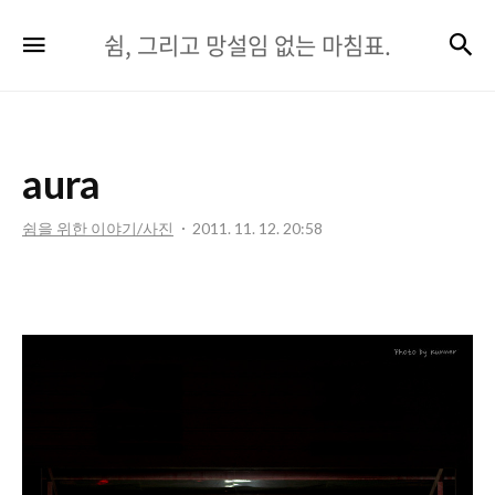
쉼,
검
메뉴
쉼, 그리고 망설임 없는 마침표.
그
리
고
aura
망
설
쉼을 위한 이야기/사진
2011. 11. 12. 20:58
임
없
는
마
침
표.