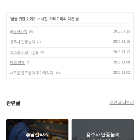
'
쉼을 위한 이야기
>
사진
' 카테고리의 다른 글
2012.07.25
@남산타워
(0)
2011.11.15
용주사 단풍놀이
(2)
2011.11.12
코스모스 at night
(0)
2011.11.08
아침 안개
(0)
2011.11.02
새로운 렌즈들이 추가되었다.
(0)
관련글
관련글 더보기
@남산타워
용주사 단풍놀이